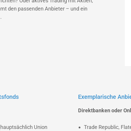
ichten? Oder aktives Trading mit Aktien,
immt den passenden Anbieter – und ein
.
tsfonds
Exemplarische Anbi
Direktbanken oder
Onl
(hauptsächlich Union
Trade Republic, Flat