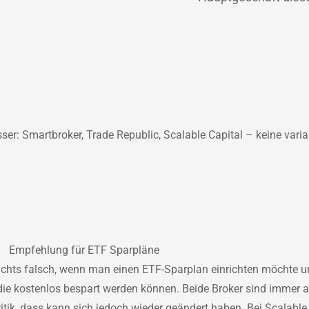
ser: Smartbroker, Trade Republic, Scalable Capital – keine varia
Empfehlung für ETF Sparpläne
chts falsch, wenn man einen ETF-Sparplan einrichten möchte un
die kostenlos bespart werden können. Beide Broker sind immer au
ritik, dass kann sich jedoch wieder geändert haben. Bei Scalable 