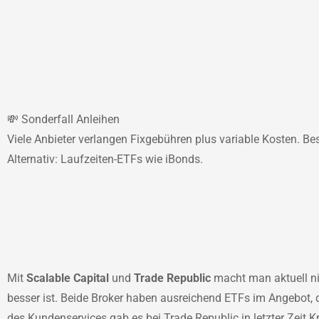
💸 Sonderfall Anleihen
Viele Anbieter verlangen Fixgebühren plus variable Kosten. Bes
Alternativ: Laufzeiten-ETFs wie iBonds.
Mit
Scalable Capital
und
Trade Republic
macht man aktuell ni
besser ist. Beide Broker haben ausreichend ETFs im Angebot, 
des Kundenservices gab es bei Trade Republic in letzter Zeit K