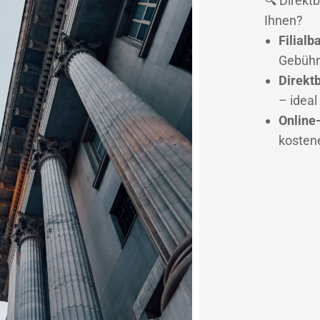
🔍 Direkt
Ihnen?
Filialb
Gebüh
Direkt
– ideal
Online
kostene