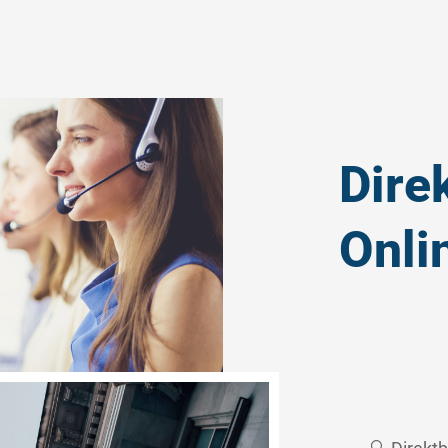
Dire
Onli