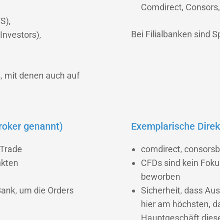
Comdirect, Consors,
S),
Bei Filialbanken sind S
Investors),
, mit denen auch auf
roker genannt)
Exemplarische Dire
tTrade
comdirect, consors
nkten
CFDs sind kein Foku
beworben
Bank, um die Orders
Sicherheit, dass Au
hier am höchsten, da
Hauptgeschäft dies